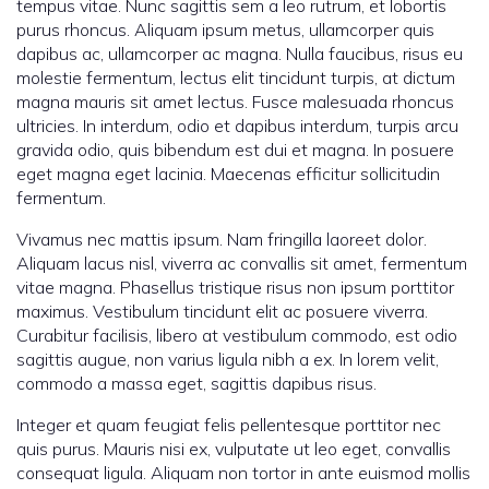
tempus vitae. Nunc sagittis sem a leo rutrum, et lobortis
purus rhoncus. Aliquam ipsum metus, ullamcorper quis
dapibus ac, ullamcorper ac magna. Nulla faucibus, risus eu
molestie fermentum, lectus elit tincidunt turpis, at dictum
magna mauris sit amet lectus. Fusce malesuada rhoncus
ultricies. In interdum, odio et dapibus interdum, turpis arcu
gravida odio, quis bibendum est dui et magna. In posuere
eget magna eget lacinia. Maecenas efficitur sollicitudin
fermentum.
Vivamus nec mattis ipsum. Nam fringilla laoreet dolor.
Aliquam lacus nisl, viverra ac convallis sit amet, fermentum
vitae magna. Phasellus tristique risus non ipsum porttitor
maximus. Vestibulum tincidunt elit ac posuere viverra.
Curabitur facilisis, libero at vestibulum commodo, est odio
sagittis augue, non varius ligula nibh a ex. In lorem velit,
commodo a massa eget, sagittis dapibus risus.
Integer et quam feugiat felis pellentesque porttitor nec
quis purus. Mauris nisi ex, vulputate ut leo eget, convallis
consequat ligula. Aliquam non tortor in ante euismod mollis