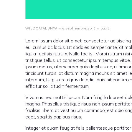
-
-
WILDCATALUNYA
6 septiembre 2016
02:18
Lorem ipsum dolor sit amet, consectetur adipiscing 
eu, cursus ac lacus. Ut sodales semper ante, at ma
ligula facilisis rutrum. Nulla facilisi. Morbi rutrum n
tristique tellus, ut consectetur ipsum tempus vitae.
ipsum metus, ullamcorper quis dapibus ac, ullamcorp
tincidunt turpis, at dictum magna mauris sit amet l
interdum, turpis arcu gravida odio, quis bibendum 
efficitur sollicitudin fermentum.
Vivamus nec mattis ipsum. Nam fringilla laoreet dolo
magna. Phasellus tristique risus non ipsum porttitor
facilisis, libero at vestibulum commodo, est odio sa
eget, sagittis dapibus risus.
Integer et quam feugiat felis pellentesque porttitor 