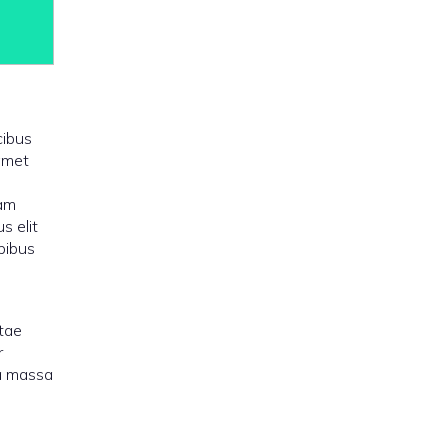
cibus
 amet
uam
s elit
apibus
itae
r
 a massa