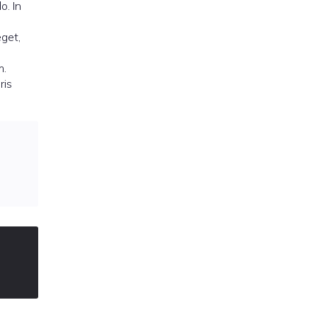
o. In
eget,
m.
ris