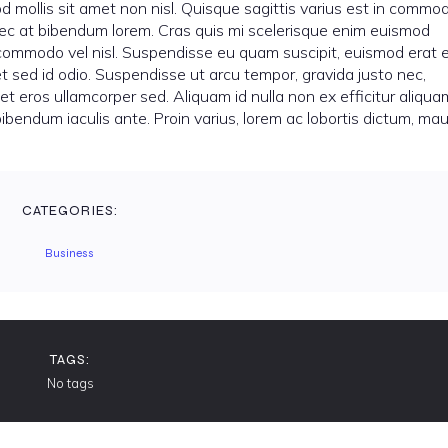
 mollis sit amet non nisl. Quisque sagittis varius est in commod
onec at bibendum lorem. Cras quis mi scelerisque enim euismod
commodo vel nisl. Suspendisse eu quam suscipit, euismod erat 
t sed id odio. Suspendisse ut arcu tempor, gravida justo nec,
t eros ullamcorper sed. Aliquam id nulla non ex efficitur aliqua
bibendum iaculis ante. Proin varius, lorem ac lobortis dictum, mau
.
CATEGORIES:
Business
TAGS:
No tags