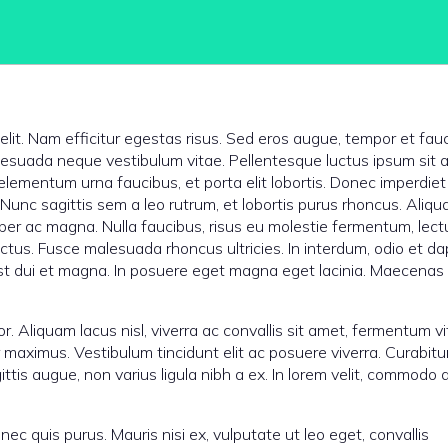
elit. Nam efficitur egestas risus. Sed eros augue, tempor et fau
lesuada neque vestibulum vitae. Pellentesque luctus ipsum sit
isi elementum urna faucibus, et porta elit lobortis. Donec imperdiet
 Nunc sagittis sem a leo rutrum, et lobortis purus rhoncus. Aliq
er ac magna. Nulla faucibus, risus eu molestie fermentum, lectu
ectus. Fusce malesuada rhoncus ultricies. In interdum, odio et d
est dui et magna. In posuere eget magna eget lacinia. Maecenas
r. Aliquam lacus nisl, viverra ac convallis sit amet, fermentum v
 maximus. Vestibulum tincidunt elit ac posuere viverra. Curabitu
gittis augue, non varius ligula nibh a ex. In lorem velit, commodo
nec quis purus. Mauris nisi ex, vulputate ut leo eget, convallis