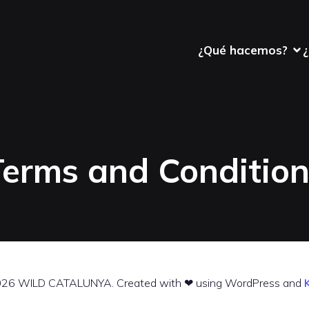
¿Qué hacemos?
Terms and Condition
26 WILD CATALUNYA. Created with ❤ using WordPress and